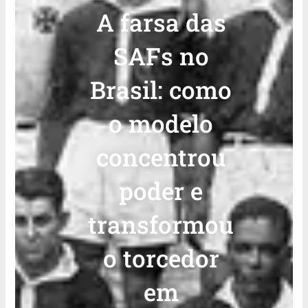
A farsa das
SAFs no
Brasil: como
o modelo
concentrou
poder e
transformou
o torcedor
em