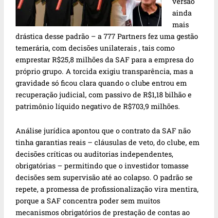
versão
ainda
mais
drástica desse padrão – a 777 Partners fez uma gestão
temerária, com decisões unilaterais , tais como
emprestar R$25,8 milhões da SAF para a empresa do
próprio grupo. A torcida exigiu transparência, mas a
gravidade só ficou clara quando o clube entrou em
recuperação judicial, com passivo de R$1,18 bilhão e
patrimônio líquido negativo de R$703,9 milhões.
Análise jurídica apontou que o contrato da SAF não
tinha garantias reais – cláusulas de veto, do clube, em
decisões críticas ou auditorias independentes,
obrigatórias – permitindo que o investidor tomasse
decisões sem supervisão até ao colapso. O padrão se
repete, a promessa de profissionalização vira mentira,
porque a SAF concentra poder sem muitos
mecanismos obrigatórios de prestação de contas ao